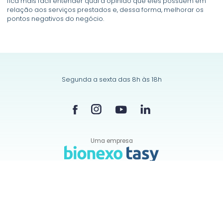
fica mais fácil entender qual a opinião que eles possuem em
relação aos serviços prestados e, dessa forma, melhorar os
pontos negativos do negócio.
Segunda a sexta das 8h às 18h
Uma empresa
Política de
cookies/privacidade
© Todos os direitos reservados a Clínica nas Nuvens
Software médico para clínicas e consultórios